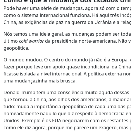
Pode haver uma série de mudanças, agora só com o temp
como o sistema internacional funciona. Há aqui três inc
China, as exigências de paz na guerra da Ucrânia e a rel
Nós temos uma ideia geral, as mudanças podem ser todas po
último
cold warrior
da presidência norte-americana. Não va
geopolítica.
O mundo mudou. O centro do mundo já não é a Europa. A
fazer porque teve um apoio quase incondicional da Chin
ficasse isolada a nível internacional. A política externa
uma mudançazinha mais brusca.
Donald Trump tem uma consciência muito aguda dessas mud
que tornou a China, aos olhos dos americanos, a maior 
tudo: muda a importância geopolítica de cada uma das pa
nomeadamente naquilo que diz respeito à democracia enqu
Unidos. Exemplo é os EUA negociarem com os restantes 
como ele diz agora, porque me parece um exagero, mas p