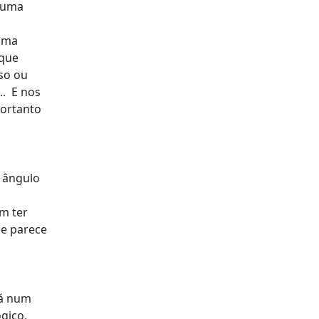
r uma
 uma
 que
so ou
.. E nos
Portanto
r ângulo
m ter
me parece
tá num
gico,