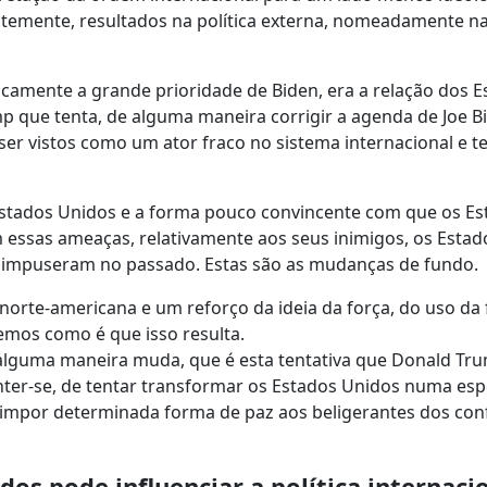
entemente, resultados na política externa, nomeadamente n
camente a grande prioridade de Biden, era a relação dos E
 que tenta, de alguma maneira corrigir a agenda de Joe B
ser vistos como um ator fraco no sistema internacional e 
Estados Unidos e a forma pouco convincente com que os Es
 essas ameaças, relativamente aos seus inimigos, os Esta
ue impuseram no passado. Estas são as mudanças de fundo.
norte-americana e um reforço da ideia da força, do uso da 
emos como é que isso resulta.
alguma maneira muda, que é esta tentativa que Donald Tr
 manter-se, de tentar transformar os Estados Unidos numa esp
mpor determinada forma de paz aos beligerantes dos conf
s pode influenciar a política internaci