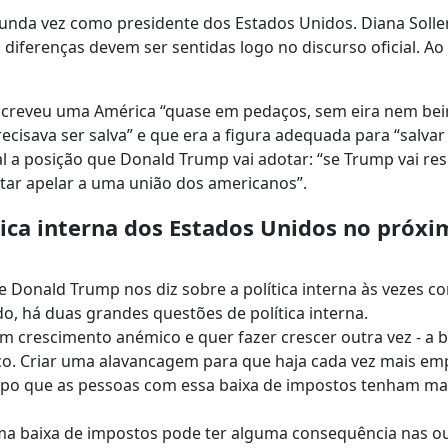
nda vez como presidente dos Estados Unidos. Diana Soller
 diferenças devem ser sentidas logo no discurso oficial. Ao 
screveu uma América “quase em pedaços, sem eira nem beir
isava ser salva” e que era a figura adequada para “salvar
 a posição que Donald Trump vai adotar: “se Trump vai resi
ntar apelar a uma união dos americanos”.
ica interna dos Estados Unidos no próxi
e Donald Trump nos diz sobre a política interna às vezes co
do, há duas grandes questões de política interna.
 crescimento anémico e quer fazer crescer outra vez - a b
o. Criar uma alavancagem para que haja cada vez mais em
po que as pessoas com essa baixa de impostos tenham ma
ma baixa de impostos pode ter alguma consequência nas o