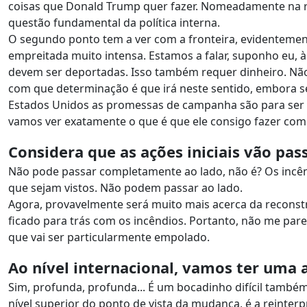
coisas que Donald Trump quer fazer. Nomeadamente na r
questão fundamental da política interna.
O segundo ponto tem a ver com a fronteira, evidentemen
empreitada muito intensa. Estamos a falar, suponho eu, 
devem ser deportadas. Isso também requer dinheiro. Não
com que determinação é que irá neste sentido, embora s
Estados Unidos as promessas de campanha são para ser 
vamos ver exatamente o que é que ele consigo fazer com 
Considera que as ações iniciais vão pas
Não pode passar completamente ao lado, não é? Os incên
que sejam vistos. Não podem passar ao lado.
Agora, provavelmente será muito mais acerca da reconst
ficado para trás com os incêndios. Portanto, não me p
que vai ser particularmente empolado.
Ao nível internacional, vamos ter uma 
Sim, profunda, profunda... É um bocadinho difícil també
nível superior do ponto de vista da mudança, é a reinte