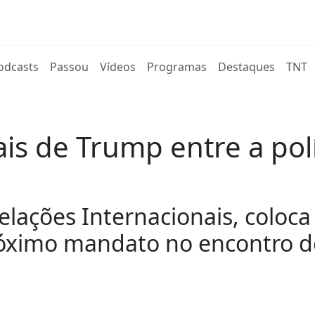
rent)
odcasts
Passou
Vídeos
Programas
Destaques
TNT
ais de Trump entre a polí
Relações Internacionais, coloc
róximo mandato no encontro 