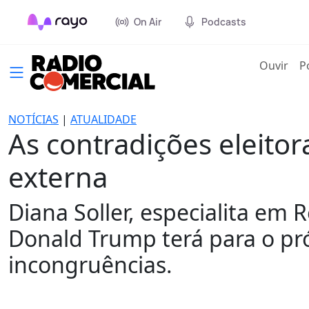
On Air
Podcasts
(cur
Ouvir
P
NOTÍCIAS
|
ATUALIDADE
As contradições eleitor
externa
Diana Soller, especialita em 
Donald Trump terá para o p
incongruências.