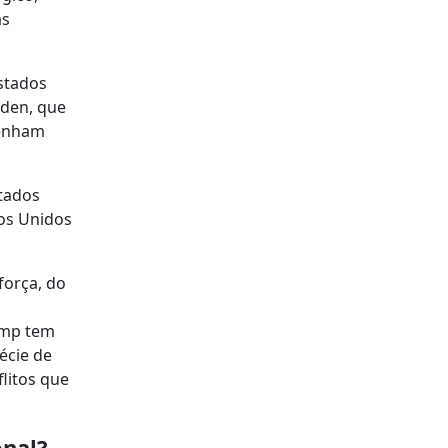
as
stados
iden, que
tenham
tados
dos Unidos
força, do
ump tem
écie de
litos que
onal?