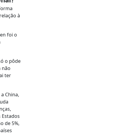
 forma
relação à
en foi o
a
só o pôde
a não
i ter
 a China,
muda
nças,
s Estados
o de 5%,
países