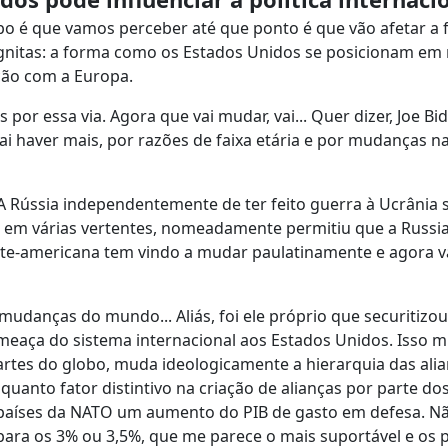
o é que vamos perceber até que ponto é que vão afetar a
ógnitas: a forma como os Estados Unidos se posicionam em 
ação com a Europa.
r essa via. Agora que vai mudar, vai... Quer dizer, Joe Bid
i haver mais, por razões de faixa etária e por mudanças n
 Rússia independentemente de ter feito guerra à Ucrânia 
a em várias vertentes, nomeadamente permitiu que a Russi
 norte-americana tem vindo a mudar paulatinamente e agora va
anças do mundo... Aliás, foi ele próprio que securitizou
ameaça do sistema internacional aos Estados Unidos. Isso 
rtes do globo, muda ideologicamente a hierarquia das alia
anto fator distintivo na criação de alianças por parte do
países da NATO um aumento do PIB de gasto em defesa. Nã
ara os 3% ou 3,5%, que me parece o mais suportável e os 