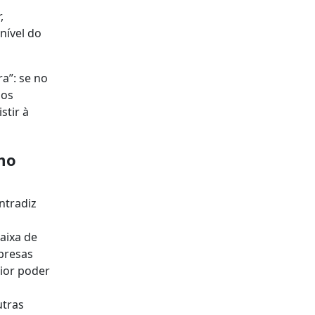
,
nível do
a”: se no
 os
stir à
mo
ntradiz
aixa de
presas
ior poder
utras