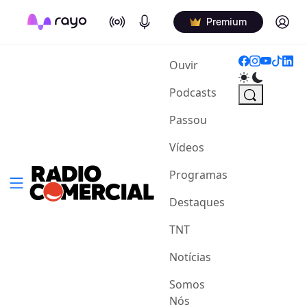
On Air
Podcasts
Log in
Premium
(current)
Ouvir
Podcasts
Passou
Vídeos
Programas
Destaques
TNT
Notícias
Somos
Nós