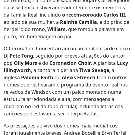
de Windsor., na noite passada Nos lugares privilegiados
da assistênca, estiveram evidentemente os membros
da Família Real, incluindo
o recém-coroado Carlos III
,
ao lado da sua mulher, a
Rainha Camilla
, e do principe
herdeiro do trono,
William
, que tomou a palavra em
palco, em homenagem ao pai.
O Coronation Concert arrancou ao final da tarde com o
DJ
Pete Tong
, seguido por breves atuações do cantor
pop
Olly Murs
e do
Coronation Choir
. A pianista
Lucy
Illingworth
, a cantora nigeriana
Tiwa Savage
, a
inglesa
Paloma Faith
ou
Alexis Ffrench
foram outros
nomes que rechearam o programa do evento real nos
relvados de Windsor, com um palco montado numa
estrutura arredondada e alta, com mensagens a
rodarem no led do topo circular, incluindo letras das
canções que estavam a ser interpretadas.
As prestações ao vivo dos nomes mais mediáticos
foram igualmente breves. Andrea Bocelli e Bryn Terfel