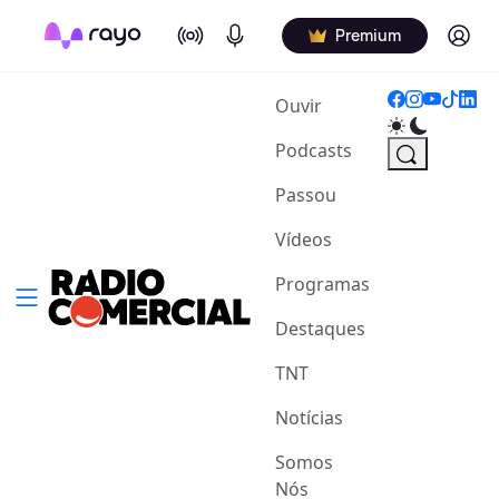
On Air
Podcasts
Log in
Premium
(current)
Ouvir
Podcasts
Passou
Vídeos
Programas
Destaques
TNT
Notícias
Somos
Nós