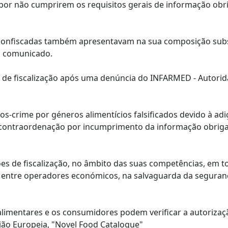
 por não cumprirem os requisitos gerais de informação obr
 confiscadas também apresentavam na sua composição sub
m comunicado.
de fiscalização após uma denúncia do INFARMED - Autori
s-crime por géneros alimentícios falsificados devido à adi
e contraordenação por incumprimento da informação obriga
ões de fiscalização, no âmbito das suas competências, em t
cia entre operadores económicos, na salvaguarda da seguran
imentares e os consumidores podem verificar a autorizaç
ião Europeia, "Novel Food Catalogue"