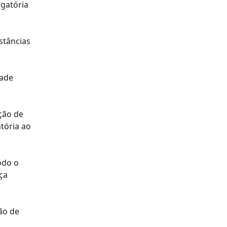
igatória
stâncias
dade
ção de
tória ao
odo o
ça
ão de