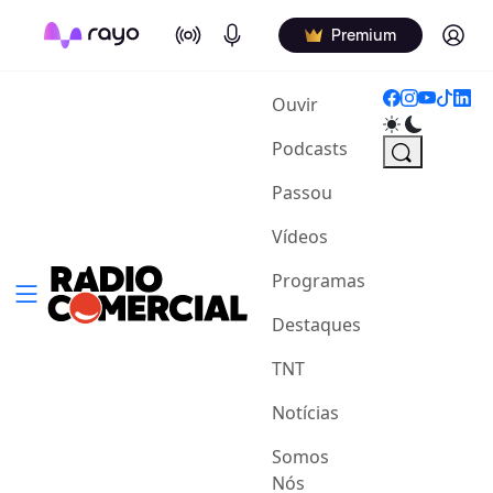
On Air
Podcasts
Log in
Premium
(current)
Ouvir
Podcasts
Passou
Vídeos
Programas
Destaques
TNT
Notícias
Somos
Nós