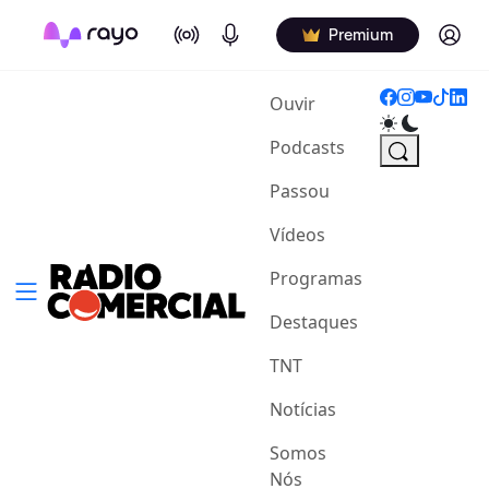
On Air
Podcasts
Log in
Premium
(current)
Ouvir
Podcasts
Passou
Vídeos
Programas
Destaques
TNT
Notícias
Somos
Nós