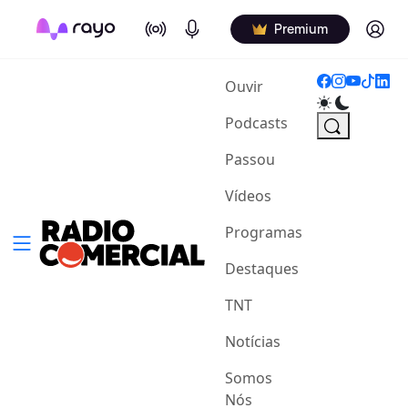
On Air
Podcasts
Log in
Premium
(current)
Ouvir
Podcasts
Passou
Vídeos
Programas
Destaques
TNT
Notícias
Somos
Nós