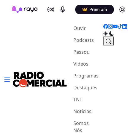
On Air
Podcasts
Log in
Premium
(current)
Ouvir
Podcasts
Passou
Vídeos
Programas
Destaques
TNT
Notícias
Somos
Nós