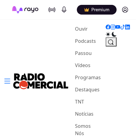
On Air
Podcasts
Log in
Premium
(current)
Ouvir
Podcasts
Passou
Vídeos
Programas
Destaques
TNT
Notícias
Somos
Nós