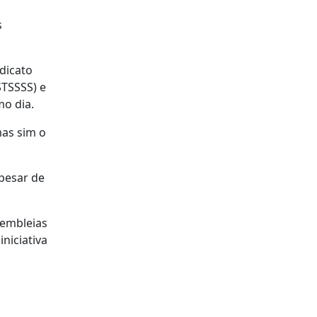
s
dicato
STSSSS) e
mo dia.
as sim o
pesar de
sembleias
iniciativa