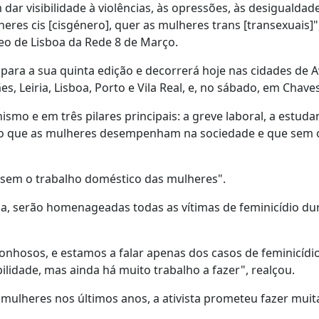
r visibilidade à violências, às opressões, às desigualdad
res cis [cisgénero], quer as mulheres trans [transexuais]"
leo de Lisboa da Rede 8 de Março.
 para a sua quinta edição e decorrerá hoje nas cidades de A
, Leiria, Lisboa, Porto e Vila Real, e, no sábado, em Chaves
mo e em três pilares principais: a greve laboral, a estudan
lho que as mulheres desempenham na sociedade e que sem o
 sem o trabalho doméstico das mulheres".
sboa, serão homenageadas todas as vítimas de feminicídio du
nhosos, e estamos a falar apenas dos casos de feminicídi
ilidade, mas ainda há muito trabalho a fazer", realçou.
 mulheres nos últimos anos, a ativista prometeu fazer muita