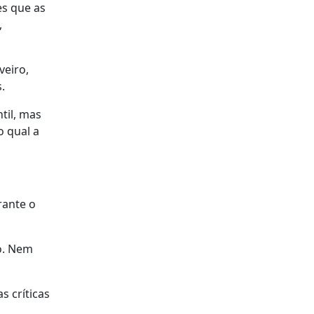
es que as
,
veiro,
.
til, mas
 qual a
rante o
o. Nem
s críticas