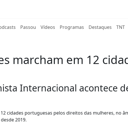
rent)
odcasts
Passou
Vídeos
Programas
Destaques
TNT
es marcham em 12 cida
nista Internacional acontece 
 12 cidades portuguesas pelos direitos das mulheres, no â
l desde 2019.