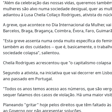
"Além da celebração das nossas vidas, queremos também da
mulheres são alvo numa sociedade desigual, quer as mulhe
adiantou à Lusa Cheila Collaço Rodrigues, ativista do núc
A greve, que acontece no Dia Internacional da Mulher, vai
Barcelos, Braga, Bragança, Coimbra, Évora, Faro, Guimarães
"Esta greve assenta numa onda muito específica do feminis
também as dos cuidados -- que é, basicamente, o traba
sociedade colapsa", salientou.
Cheila Rodrigues acrescentou que "o capitalismo colapsa
Segundo a ativista, na iniciativa que vai decorrer em Li
ano passado em Portugal.
"Todos os anos temos acesso aos números, que são vergo
sequer falamos dos casos de violação. Há uma maior visib
Planeando "gritar" hoje pelos direitos que têm faltado às
ao Governo por não apresentar soluções.