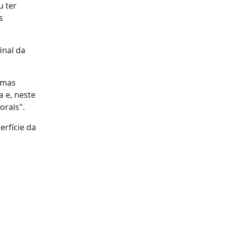
u ter
s
inal da
emas
 e, neste
orais".
erfície da