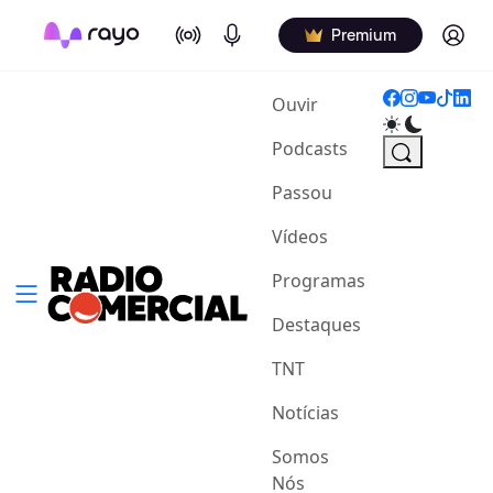
On Air
Podcasts
Log in
Premium
(current)
Ouvir
Podcasts
Passou
Vídeos
Programas
Destaques
TNT
Notícias
Somos
Nós