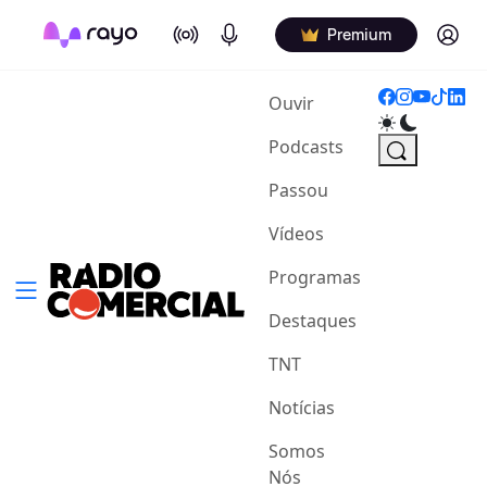
On Air
Podcasts
Log in
Premium
(current)
Ouvir
Podcasts
Passou
Vídeos
Programas
Destaques
TNT
Notícias
Somos
Nós