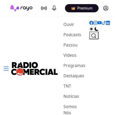
On Air
Podcasts
Log in
Premium
(current)
Ouvir
Podcasts
Passou
Vídeos
Programas
Destaques
TNT
Notícias
Somos
Nós