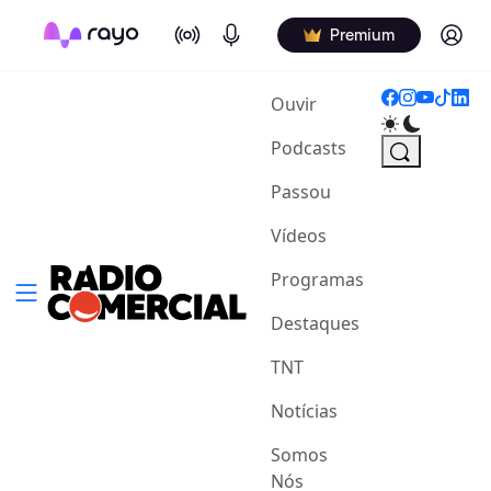
On Air
Podcasts
Log in
Premium
(current)
Ouvir
Podcasts
Passou
Vídeos
Programas
Destaques
TNT
Notícias
Somos
Nós