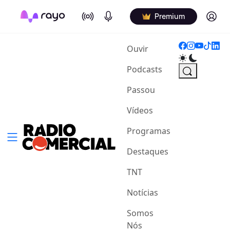
On Air
Podcasts
Log in
Premium
(current)
Ouvir
Podcasts
Passou
Vídeos
Programas
Destaques
TNT
Notícias
Somos
Nós