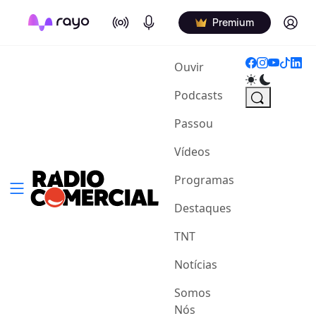
On Air
Podcasts
Log in
Premium
(current)
Ouvir
Podcasts
Passou
Vídeos
Programas
Destaques
TNT
Notícias
Somos
Nós