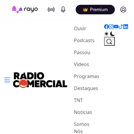
On Air
Podcasts
Log in
Premium
(current)
Ouvir
Podcasts
Passou
Vídeos
Programas
Destaques
TNT
Notícias
Somos
Nós