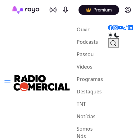
On Air
Podcasts
Log in
Premium
(current)
Ouvir
Podcasts
Passou
Vídeos
Programas
Destaques
TNT
Notícias
Somos
Nós