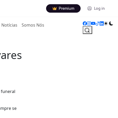
Premium
Log in
Notícias
Somos Nós
vares
 funeral
empre se