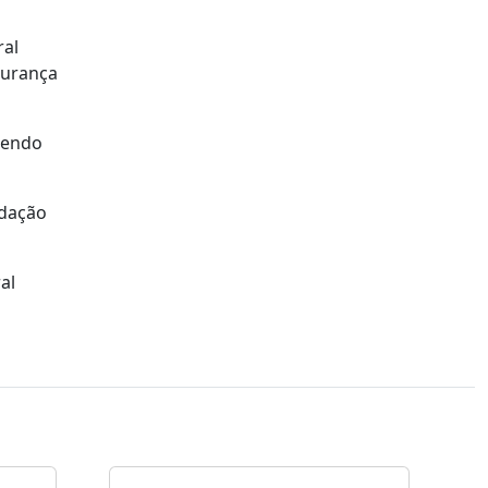
ral
gurança
 tendo
ndação
al