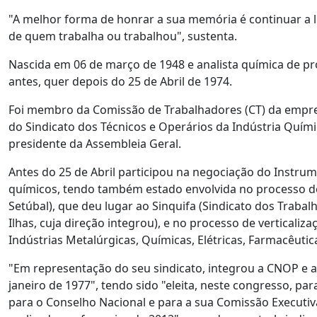
"A melhor forma de honrar a sua memória é continuar a lu
de quem trabalha ou trabalhou", sustenta.
Nascida em 06 de março de 1948 e analista química de prof
antes, quer depois do 25 de Abril de 1974.
Foi membro da Comissão de Trabalhadores (CT) da empresa
do Sindicato dos Técnicos e Operários da Indústria Quím
presidente da Assembleia Geral.
Antes do 25 de Abril participou na negociação do Instru
químicos, tendo também estado envolvida no processo de 
Setúbal), que deu lugar ao Sinquifa (Sindicato dos Traba
Ilhas, cuja direção integrou), e no processo de verticaliz
Indústrias Metalúrgicas, Químicas, Elétricas, Farmacêutica
"Em representação do seu sindicato, integrou a CNOP e 
janeiro de 1977", tendo sido "eleita, neste congresso, pa
para o Conselho Nacional e para a sua Comissão Executiva