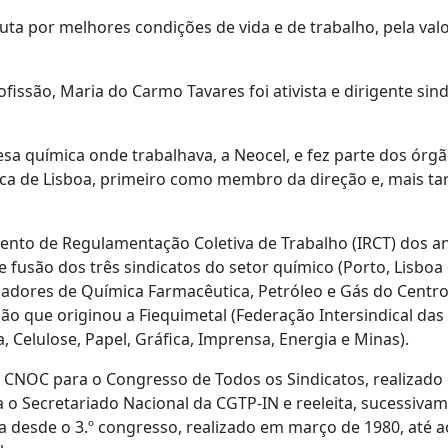
ta por melhores condições de vida e de trabalho, pela val
issão, Maria do Carmo Tavares foi ativista e dirigente sind
 química onde trabalhava, a Neocel, e fez parte dos órgã
ica de Lisboa, primeiro como membro da direção e, mais t
mento de Regulamentação Coletiva de Trabalho (IRCT) dos an
fusão dos três sindicatos do setor químico (Porto, Lisboa
lhadores de Química Farmacêutica, Petróleo e Gás do Centro,
ação que originou a Fiequimetal (Federação Intersindical das
, Celulose, Papel, Gráfica, Imprensa, Energia e Minas).
a CNOC para o Congresso de Todos os Sindicatos, realizado
ra o Secretariado Nacional da CGTP-IN e reeleita, sucessiva
 desde o 3.º congresso, realizado em março de 1980, até ao