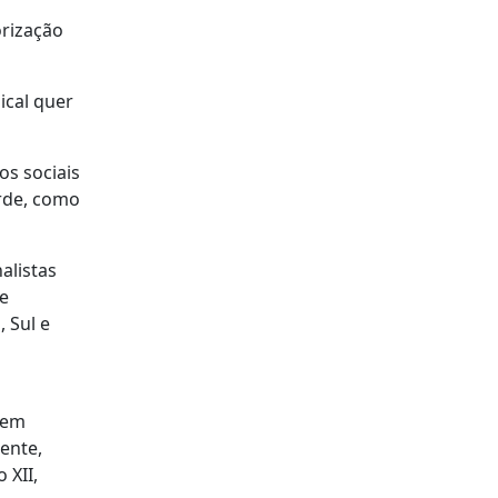
orização
ical quer
os sociais
arde, como
alistas
 e
 Sul e
 em
mente,
 XII,