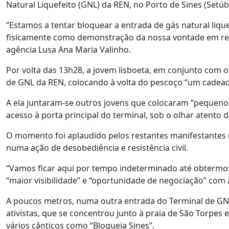
Natural Liquefeito (GNL) da REN, no Porto de Sines (Setú
“Estamos a tentar bloquear a entrada de gás natural liq
fisicamente como demonstração da nossa vontade em reduz
agência Lusa Ana Maria Valinho.
Por volta das 13h28, a jovem lisboeta, em conjunto com 
de GNL da REN, colocando à volta do pescoço “um cadeado 
A ela juntaram-se outros jovens que colocaram “pequenos
acesso à porta principal do terminal, sob o olhar atento 
O momento foi aplaudido pelos restantes manifestantes 
numa ação de desobediência e resistência civil.
“Vamos ficar aqui por tempo indeterminado até obtermos
“maior visibilidade” e “oportunidade de negociação” com 
A poucos metros, numa outra entrada do Terminal de GN
ativistas, que se concentrou junto à praia de São Torpes 
vários cânticos como “Bloqueia Sines”.