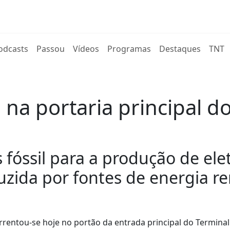
rent)
odcasts
Passou
Vídeos
Programas
Destaques
TNT
e na portaria principal 
s fóssil para a produção de ele
uzida por fontes de energia r
rrentou-se hoje no portão da entrada principal do Termina