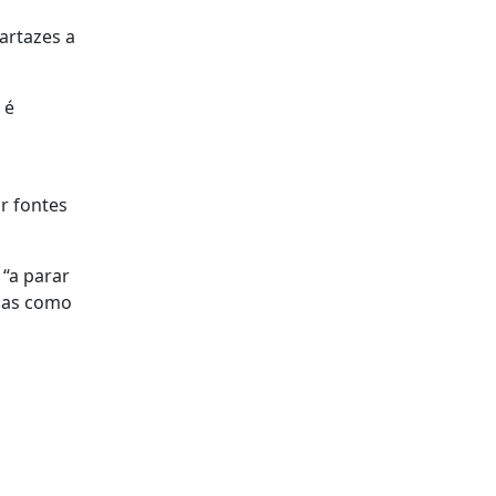
artazes a
 é
or fontes
 “a parar
esas como