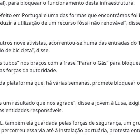
bal), para bloquear o funcionamento desta infraestrutura.
uefeito em Portugal e uma das formas que encontrámos foi
ir a utilização de um recurso fóssil não renovável”, diss
outros nove ativistas, acorrentou-se numa das entradas do 
de bicicleta”, disse.
 tubos” nos braços com a frase “Parar o Gás” para bloque
das forças da autoridade.
da plataforma que, há várias semanas, promete bloquear o
 um resultado que nos agrade”, disse a jovem à Lusa, exig
as entidades responsáveis.
L, também ela guardada pelas forças de segurança, um gr
e percorreu essa via até à instalação portuária, protesta en