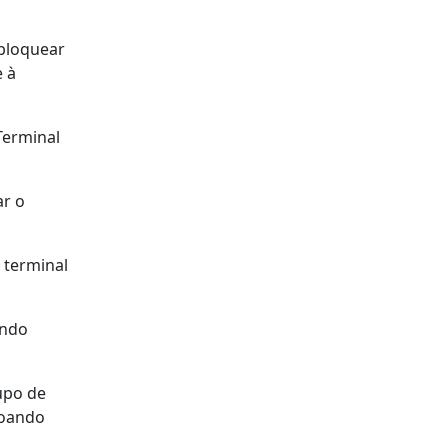
 bloquear
e à
Terminal
ar o
 terminal
indo
upo de
toando