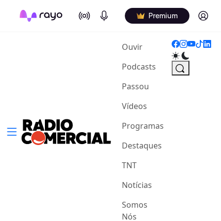
On Air
Podcasts
Log in
Premium
(current)
Ouvir
Podcasts
Passou
Vídeos
Programas
Destaques
TNT
Notícias
Somos
Nós