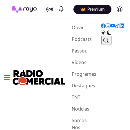
On Air
Podcasts
Log in
Premium
(current)
Ouvir
Podcasts
Passou
Vídeos
Programas
Destaques
TNT
Notícias
Somos
Nós