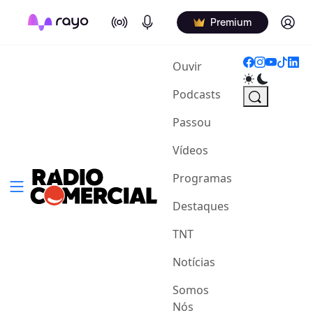
On Air
Podcasts
Log in
Premium
(current)
Ouvir
Podcasts
Passou
Vídeos
Programas
Destaques
TNT
Notícias
Somos
Nós