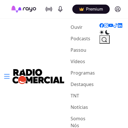
On Air
Podcasts
Log in
Premium
(current)
Ouvir
Podcasts
Passou
Vídeos
Programas
Destaques
TNT
Notícias
Somos
Nós