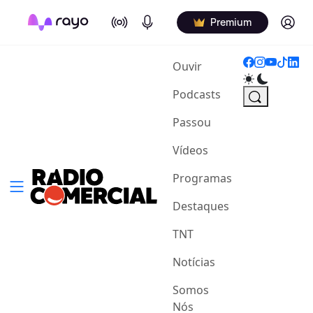
On Air
Podcasts
Log in
Premium
(current)
Ouvir
Podcasts
Passou
Vídeos
Programas
Destaques
TNT
Notícias
Somos
Nós