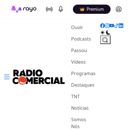
On Air
Podcasts
Log in
Premium
(current)
Ouvir
Podcasts
Passou
Vídeos
Programas
Destaques
TNT
Notícias
Somos
Nós