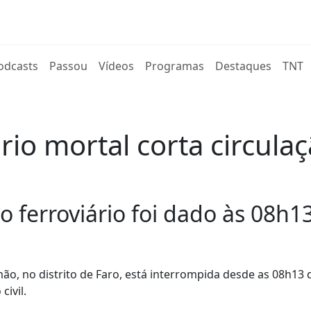
rent)
odcasts
Passou
Vídeos
Programas
Destaques
TNT
io mortal corta circula
 ferroviário foi dado às 08h13
imão, no distrito de Faro, está interrompida desde as 08h13 
ivil.