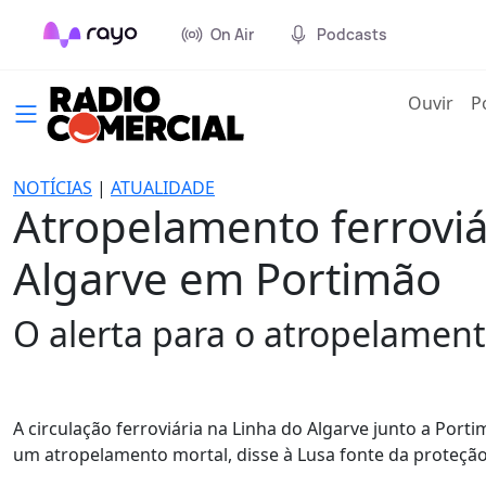
On Air
Podcasts
(cur
Ouvir
P
NOTÍCIAS
|
ATUALIDADE
Atropelamento ferroviár
Algarve em Portimão
O alerta para o atropelamento
A circulação ferroviária na Linha do Algarve junto a Port
um atropelamento mortal, disse à Lusa fonte da proteção c