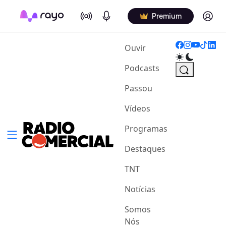
On Air
Podcasts
Log in
Premium
(current)
Ouvir
Podcasts
Passou
Vídeos
Programas
Destaques
TNT
Notícias
Somos
Nós