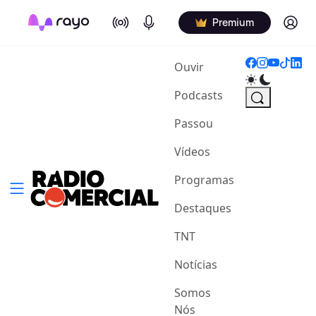
On Air
Podcasts
Log in
Premium
(current)
Ouvir
Podcasts
Passou
Vídeos
Programas
Destaques
TNT
Notícias
Somos
Nós