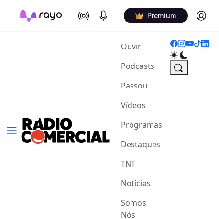
On Air
Podcasts
Log in
Premium
(current)
Ouvir
Podcasts
Passou
Vídeos
Programas
Destaques
TNT
Notícias
Somos
Nós