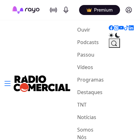
On Air
Podcasts
Log in
Premium
(current)
Ouvir
Podcasts
Passou
Vídeos
Programas
Destaques
TNT
Notícias
Somos
Nós