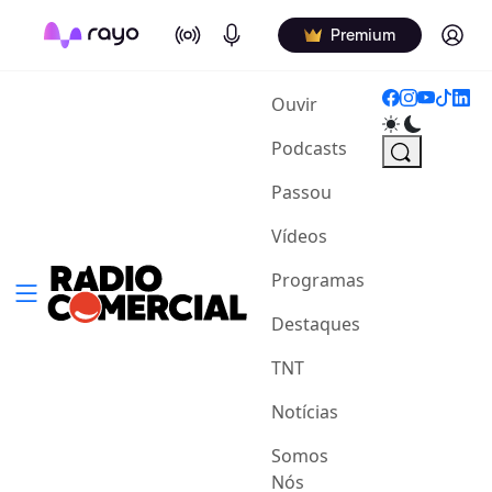
On Air
Podcasts
Log in
Premium
(current)
Ouvir
Podcasts
Passou
Vídeos
Programas
Destaques
TNT
Notícias
Somos
Nós