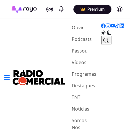
On Air
Podcasts
Log in
Premium
(current)
Ouvir
Podcasts
Passou
Vídeos
Programas
Destaques
TNT
Notícias
Somos
Nós