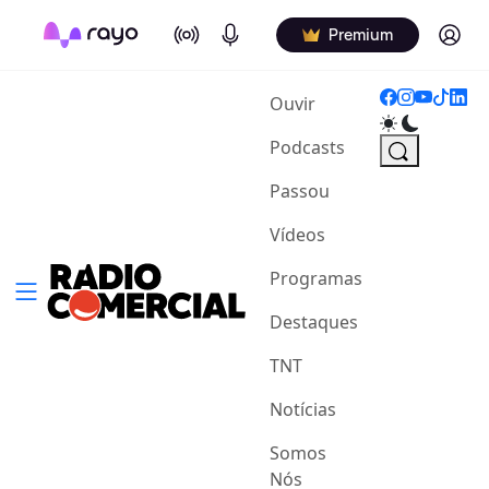
On Air
Podcasts
Log in
Premium
(current)
Ouvir
Podcasts
Passou
Vídeos
Programas
Destaques
TNT
Notícias
Somos
Nós