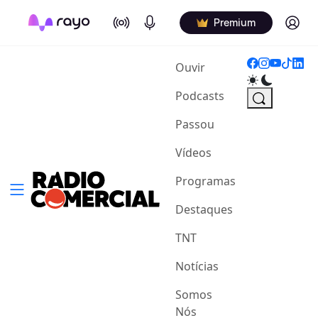
On Air
Podcasts
Log in
Premium
(current)
Ouvir
Podcasts
Passou
Vídeos
Programas
Destaques
TNT
Notícias
Somos
Nós