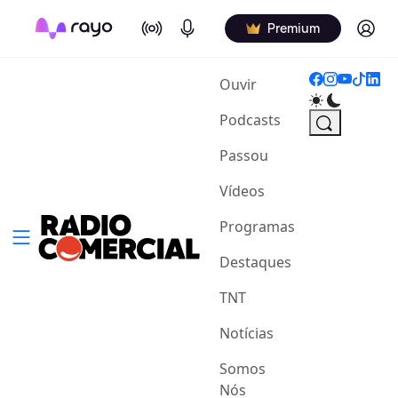
On Air
Podcasts
Log in
Premium
(current)
Ouvir
Podcasts
Passou
Vídeos
Programas
Destaques
TNT
Notícias
Somos
Nós