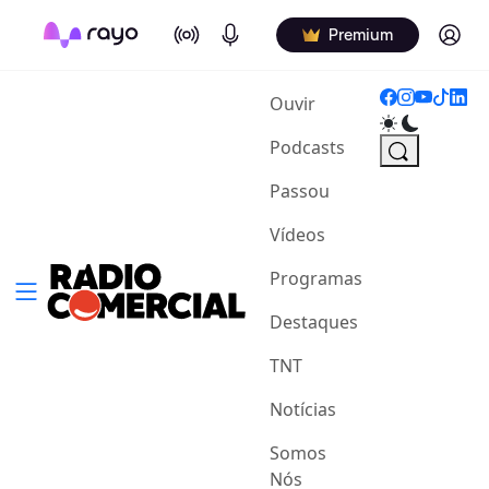
On Air
Podcasts
Log in
Premium
(current)
Ouvir
Podcasts
Passou
Vídeos
Programas
Destaques
TNT
Notícias
Somos
Nós