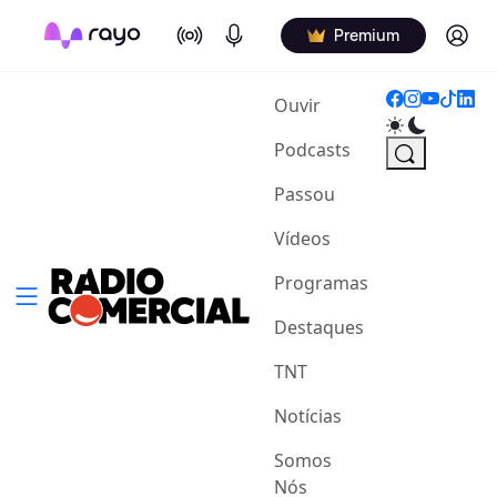
On Air
Podcasts
Log in
Premium
(current)
Ouvir
Podcasts
Passou
Vídeos
Programas
Destaques
TNT
Notícias
Somos
Nós