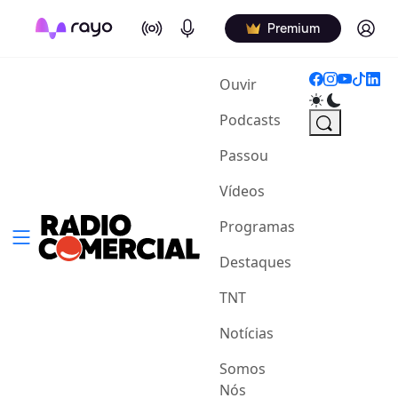
On Air
Podcasts
Log in
Premium
(current)
Ouvir
Podcasts
Passou
Vídeos
Programas
Destaques
TNT
Notícias
Somos
Nós