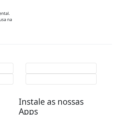
ental.
Lusa na
Instale as nossas
Apps