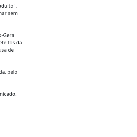
dulto",
 mar sem
o-Geral
efeitos da
usa de
da, pelo
nicado.