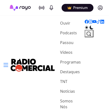
On Air
Podcasts
Log in
Premium
(current)
Ouvir
Podcasts
Passou
Vídeos
Programas
Destaques
TNT
Notícias
Somos
Nós