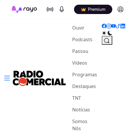
On Air
Podcasts
Log in
Premium
(current)
Ouvir
Podcasts
Passou
Vídeos
Programas
Destaques
TNT
Notícias
Somos
Nós