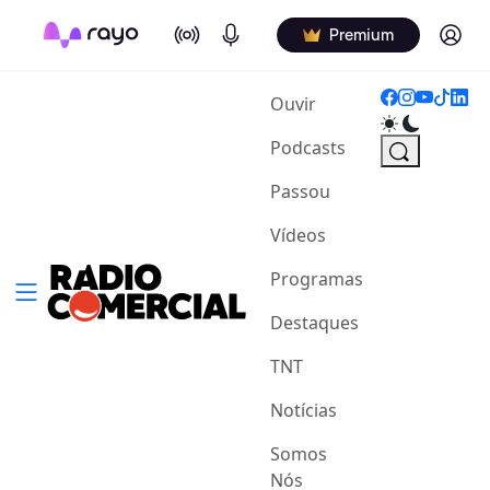
On Air
Podcasts
Log in
Premium
(current)
Ouvir
Podcasts
Passou
Vídeos
Programas
Destaques
TNT
Notícias
Somos
Nós