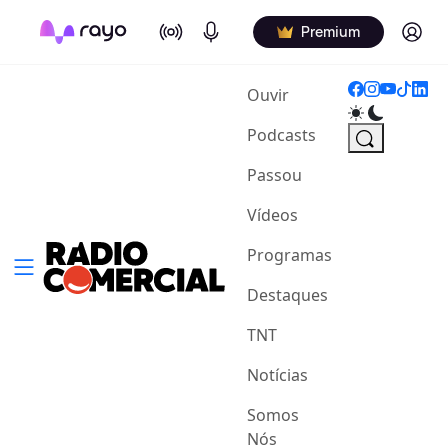
On Air
Podcasts
Log in
Premium
(current)
Ouvir
Podcasts
Passou
Vídeos
Programas
Destaques
TNT
Notícias
Somos
Nós