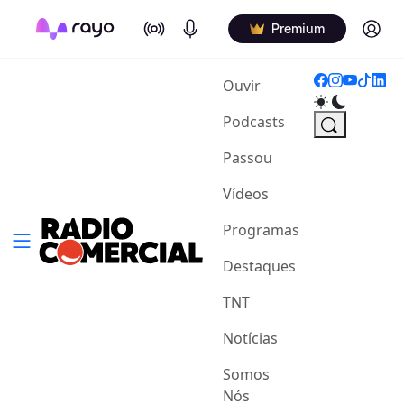
On Air
Podcasts
Log in
Premium
(current)
Ouvir
Podcasts
Passou
Vídeos
Programas
Destaques
TNT
Notícias
Somos
Nós