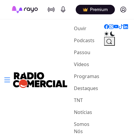
On Air
Podcasts
Log in
Premium
(current)
Ouvir
Podcasts
Passou
Vídeos
Programas
Destaques
TNT
Notícias
Somos
Nós