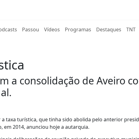
rent)
odcasts
Passou
Vídeos
Programas
Destaques
TNT
stica
om a consolidação de Aveiro c
al.
 taxa turística, que tinha sido abolida pelo anterior presi
, em 2014, anunciou hoje a autarquia.