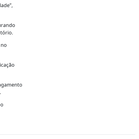
dade”,
gurando
tório.
 no
nicação
 pagamento
.
 o