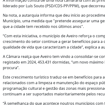
A informação consta de uma nota camarária com as princi
liderado por Luís Souto (PSD/CDS-PP/PPM), que decorreu 
Na nota, a autarquia informa que deu início ao procedim
Município, uma medida que "pretende assegurar uma gestã
que a cidade tem recebido nos últimos anos".
“Com esta iniciativa, o município de Aveiro reforça o co
crescimento do setor continue a gerar benefícios para 
qualidade de vida que caracterizam a cidade”, explica a a
A Câmara realça que Aveiro tem vindo a consolidar-se co
registado em 2024, 453.431 dormidas, “um novo máximo 
procura”.
Este crescimento turístico traduz-se em benefícios para 
relacionados com a limpeza e manutenção do espaço públi
programação cultural e gestão das zonas mais pressionad
continuam a ser suportados maioritariamente pelos recu
“À semelhança do que acontece noutros municípios com fo