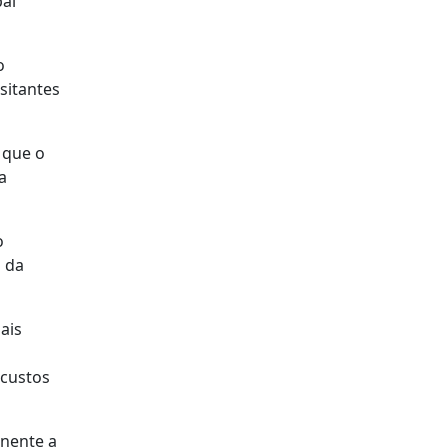
pal
o
sitantes
 que o
a
o
 da
ais
 custos
inente a