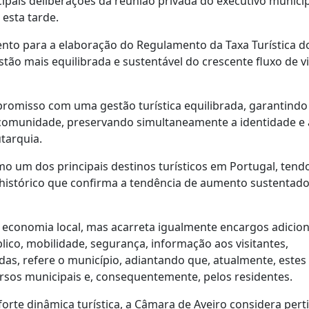
pais deliberações da reunião privada do executivo munici
esta tarde.
ento para a elaboração do Regulamento da Taxa Turística d
o mais equilibrada e sustentável do crescente fluxo de vi
mpromisso com uma gestão turística equilibrada, garantindo
a comunidade, preservando simultaneamente a identidade e 
utarquia.
mo um dos principais destinos turísticos em Portugal, tend
histórico que confirma a tendência de aumento sustentado
a economia local, mas acarreta igualmente encargos adicion
co, mobilidade, segurança, informação aos visitantes,
as, refere o município, adiantando que, atualmente, estes
rsos municipais e, consequentemente, pelos residentes.
rte dinâmica turística, a Câmara de Aveiro considera pert