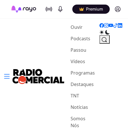
On Air
Podcasts
Log in
Premium
(current)
Ouvir
Podcasts
Passou
Vídeos
Programas
Destaques
TNT
Notícias
Somos
Nós