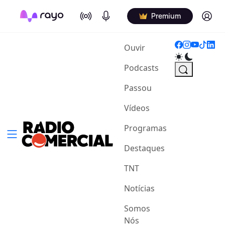
On Air
Podcasts
Log in
Premium
(current)
Ouvir
Podcasts
Passou
Vídeos
Programas
Destaques
TNT
Notícias
Somos
Nós